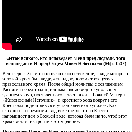
«Итак всякого, кто исповедает Меня пред людьми, того
исповедаю и Я пред Отцем Моим Небесным» (Мф.10:32)
В четверг в Хевизе состоялось богослужение, в ходе которого
золотой крест был водружен над куполом строящегося
православного храма. После общей молитвы с освящением
Распятия перед традиционным шлемовидно-купольным
зданием храма, построенного в честь иконы Божией Матери
«Живоносный Источник», и крестного хода вокруг него,
Крест был поднят ввысь и установлен над куполом. Как
сказано на церемонии: водружение золотого Креста
напоминает нам о Божьей воле, которая была на то, чтоб этот
храм смогли построить в этом районе.
Протоиерей Николай Ким, настоятель Хевизского русского