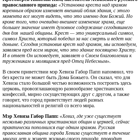
православного прихода:
«Установка креста над храмом
коренным образом изменяет внешний облик здания, с этого
момента все могут видеть, что это именно дом Божий. Но
кроме того, что очевидно внешнее изменение храма, еще
большее значение имеет духовное содержание сегодняшнего
дня для нашей общины. Крест — это универсальный символ,
символ Христа, который победил за нас смерть и ведет нас
доныне. Сегодня установив крест над храмом, мы исповедуем,
заявляем пред всем миром, что это здание посвящено Христу.
И в ответ Он исповедует, заявляет о Своем благоволении к
труженикам и молящимся пред Отец Небесным».
В своем приветствии мэр Хевиза Габор Папп напомнил, что
без креста не может быть Дома Божьего. Он сказал, что для
Хевиза стало большой честью возможность построить здесь
церковь, провозглашающую разнообразие христианских
конфессий, мирно сосуществующих друг с другом, а также
говорит, что город приветствует людей разных
национальностей и религий со всего мира.
Мэр Хевиза Габор Папп:
«Хевиз, где уже существует
несколько различных христианских общин и церквей, сейчас
практически пополнился еще одним храмом. Русская
православная община города Хевиза существует в течение
многих лет и живет жизнью своего прихода, проводит