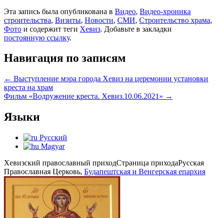
Эта запись была опубликована в
Видео
,
Видео-хроника
строительства
,
Визиты
,
Новости
,
СМИ
,
Строительство храма
,
Фото
и содержит теги
Хевиз
. Добавьте в закладки
постоянную ссылку
.
Навигация по записям
←
Выступление мэра города Хевиз на церемонии установки
креста на храм
Фильм «Водружение креста. Хевиз.10.06.2021»
→
Языки
Русский
Magyar
Хевизский православный приход
Страница прихода
Русская
Православная Церковь,
Будапештская и Венгерская епархия