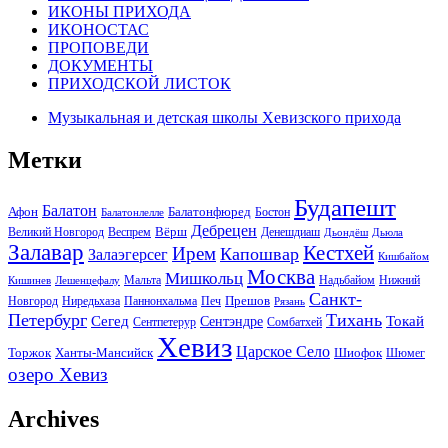
ИКОНЫ ПРИХОДА
ИКОНОСТАС
ПРОПОВЕДИ
ДОКУМЕНТЫ
ПРИХОДСКОЙ ЛИСТОК
Музыкальная и детская школы Хевизского прихода
Метки
Будапешт
Балатон
Афон
Балатонфюред
Бостон
Балатонлелле
Дебрецен
Вёрш
Великий Новгород
Веспрем
Денешдиаш
Дьондёш
Дьюла
Залавар
Кестхей
Ирем
Капошвар
Залаэгерсег
Кишбайом
Москва
Мишкольц
Надьбайом
Мальта
Нижний
Кишинев
Лешенцефалу
Санкт-
Прешов
Паннонхальма
Новгород
Ниредьхаза
Печ
Рязань
Петербург
Тихань
Токай
Сегед
Сентэндре
Сомбатхей
Сентпетерур
Хевиз
Царское Село
Торжок
Ханты-Мансийск
Шиофок
Шюмег
озеро Хевиз
Archives