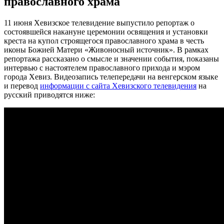
православного храма
11 июня Хевизское телевидение выпустило репортаж о
состоявшейся накануне церемонии освящения и установки
креста на купол строящегося православного храма в честь
иконы Божией Матери «Живоносный источник». В рамках
репортажа рассказано о смысле и значении события, показаны
интервью с настоятелем православного прихода и мэром
города Хевиз. Видеозапись телепередачи на венгерском языке
и перевод
информации с сайта Хевизского телевидения
на
русский приводятся ниже: