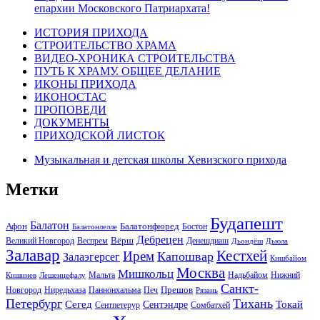
епархии Московского Патриархата!
ИСТОРИЯ ПРИХОДА
СТРОИТЕЛЬСТВО ХРАМА
ВИДЕО-ХРОНИКА СТРОИТЕЛЬСТВА
ПУТЬ К ХРАМУ. ОБЩЕЕ ДЕЛАНИЕ
ИКОНЫ ПРИХОДА
ИКОНОСТАС
ПРОПОВЕДИ
ДОКУМЕНТЫ
ПРИХОДСКОЙ ЛИСТОК
Музыкальная и детская школы Хевизского прихода
Метки
Будапешт
Балатон
Афон
Балатонфюред
Бостон
Балатонлелле
Дебрецен
Вёрш
Великий Новгород
Веспрем
Денешдиаш
Дьондёш
Дьюла
Залавар
Кестхей
Ирем
Капошвар
Залаэгерсег
Кишбайом
Москва
Мишкольц
Надьбайом
Мальта
Нижний
Кишинев
Лешенцефалу
Санкт-
Прешов
Паннонхальма
Новгород
Ниредьхаза
Печ
Рязань
Петербург
Тихань
Токай
Сегед
Сентэндре
Сомбатхей
Сентпетерур