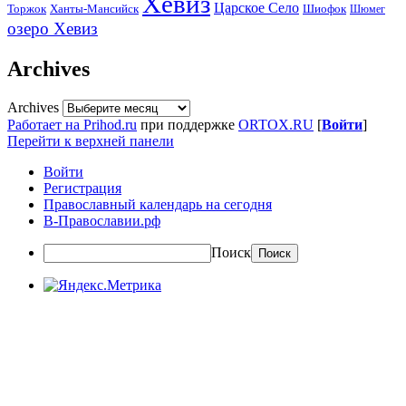
Хевиз
Царское Село
Торжок
Ханты-Мансийск
Шиофок
Шюмег
озеро Хевиз
Archives
Archives
Работает на Prihod.ru
при поддержке
ORTOX.RU
[
Войти
]
Перейти к верхней панели
Войти
Регистрация
Православный календарь на сегодня
В-Православии.рф
Поиск