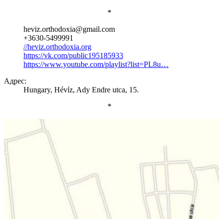
*
heviz.orthodoxia@gmail.com
+3630-5499991
//heviz.orthodoxia.org
https://vk.com/public195185933
https://www.youtube.com/playlist?list=PL8u…
Адрес:
Hungary, Hévíz, Ady Endre utca, 15.
*