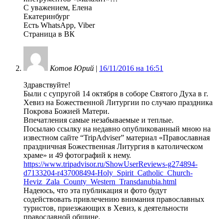
С уважением, Елена
Екатеринбург
Есть WhatsApp, Viber
Страница в ВК
Котов Юрий
|
16/11/2016 на 16:51
Здравствуйте!
Были с супругой 14 октября в соборе Святого Духа в г.
Хевиз на Божественной Литургии по случаю праздника
Покрова Божией Матери.
Впечатления самые незабываемые и теплые.
Посылаю ссылку на недавно опубликованный мною на
известном сайте “TripAdviser” материал «Православная
праздничная Божественная Литургия в католическом
храме» и 49 фотографий к нему.
https://www.tripadvisor.ru/ShowUserReviews-g274894-
d7133204-r437008494-Holy_Spirit_Catholic_Church-
Heviz_Zala_County_Western_Transdanubia.html
Надеюсь, что эта публикация и фото будут
содействовать привлечению внимания православных
туристов, приезжающих в Хевиз, к деятельности
православной общине.