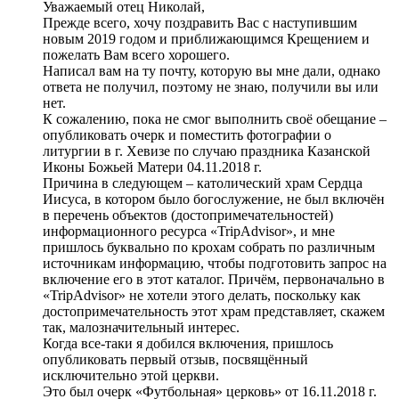
Уважаемый отец Николай,
Прежде всего, хочу поздравить Вас с наступившим
новым 2019 годом и приближающимся Крещением и
пожелать Вам всего хорошего.
Написал вам на ту почту, которую вы мне дали, однако
ответа не получил, поэтому не знаю, получили вы или
нет.
К сожалению, пока не смог выполнить своё обещание –
опубликовать очерк и поместить фотографии о
литургии в г. Хевизе по случаю праздника Казанской
Иконы Божьей Матери 04.11.2018 г.
Причина в следующем – католический храм Сердца
Иисуса, в котором было богослужение, не был включён
в перечень объектов (достопримечательностей)
информационного ресурса «TripAdvisor», и мне
пришлось буквально по крохам собрать по различным
источникам информацию, чтобы подготовить запрос на
включение его в этот каталог. Причём, первоначально в
«TripAdvisor» не хотели этого делать, поскольку как
достопримечательность этот храм представляет, скажем
так, малозначительный интерес.
Когда все-таки я добился включения, пришлось
опубликовать первый отзыв, посвящённый
исключительно этой церкви.
Это был очерк «Футбольная» церковь» от 16.11.2018 г.