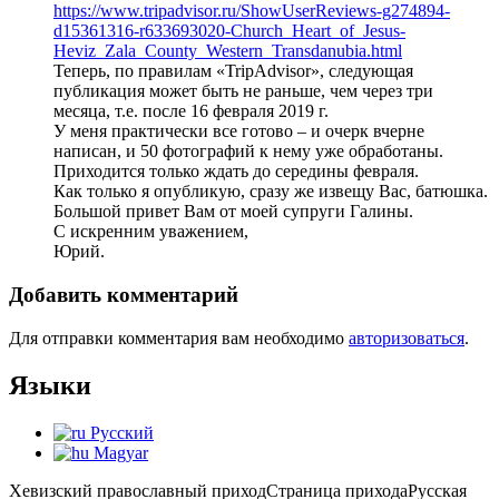
https://www.tripadvisor.ru/ShowUserReviews-g274894-
d15361316-r633693020-Church_Heart_of_Jesus-
Heviz_Zala_County_Western_Transdanubia.html
Теперь, по правилам «TripAdvisor», следующая
публикация может быть не раньше, чем через три
месяца, т.е. после 16 февраля 2019 г.
У меня практически все готово – и очерк вчерне
написан, и 50 фотографий к нему уже обработаны.
Приходится только ждать до середины февраля.
Как только я опубликую, сразу же извещу Вас, батюшка.
Большой привет Вам от моей супруги Галины.
С искренним уважением,
Юрий.
Добавить комментарий
Для отправки комментария вам необходимо
авторизоваться
.
Языки
Русский
Magyar
Хевизский православный приход
Страница прихода
Русская