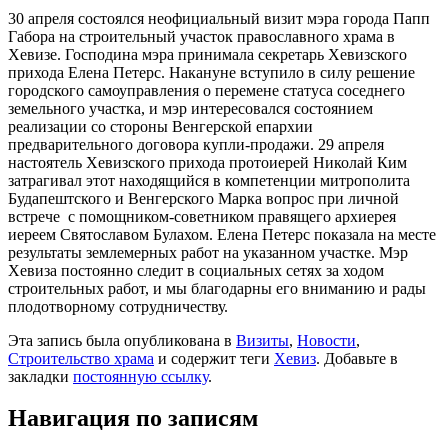
30 апреля состоялся неофициальный визит мэра города Папп
Габора на строительный участок православного храма в
Хевизе. Господина мэра принимала секретарь Хевизского
прихода Елена Петерс. Накануне вступило в силу решение
городского самоуправления о перемене статуса соседнего
земельного участка, и мэр интересовался состоянием
реализации со стороны Венгерской епархии
предварительного договора купли-продажи. 29 апреля
настоятель Хевизского прихода протоиерей Николай Ким
затрагивал этот находящийся в компетенции митрополита
Будапештского и Венгерского Марка вопрос при личной
встрече с помощником-советником правящего архиерея
иереем Святославом Булахом. Елена Петерс показала на месте
результаты землемерных работ на указанном участке. Мэр
Хевиза постоянно следит в социальных сетях за ходом
строительных работ, и мы благодарны его вниманию и рады
плодотворному сотрудничеству.
Эта запись была опубликована в
Визиты
,
Новости
,
Строительство храма
и содержит теги
Хевиз
. Добавьте в
закладки
постоянную ссылку
.
Навигация по записям