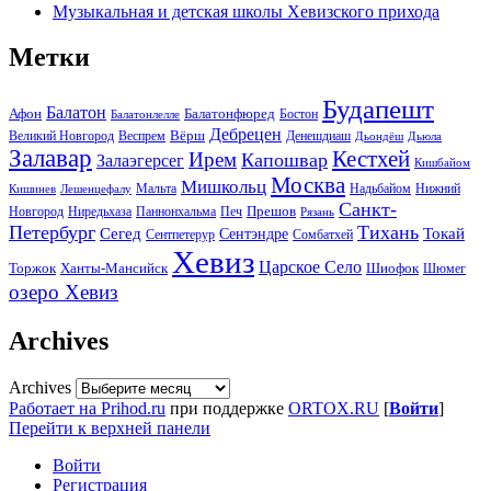
Музыкальная и детская школы Хевизского прихода
Метки
Будапешт
Балатон
Афон
Балатонфюред
Бостон
Балатонлелле
Дебрецен
Вёрш
Великий Новгород
Веспрем
Денешдиаш
Дьондёш
Дьюла
Залавар
Кестхей
Ирем
Капошвар
Залаэгерсег
Кишбайом
Москва
Мишкольц
Надьбайом
Мальта
Нижний
Кишинев
Лешенцефалу
Санкт-
Прешов
Паннонхальма
Новгород
Ниредьхаза
Печ
Рязань
Петербург
Тихань
Токай
Сегед
Сентэндре
Сомбатхей
Сентпетерур
Хевиз
Царское Село
Торжок
Ханты-Мансийск
Шиофок
Шюмег
озеро Хевиз
Archives
Archives
Работает на Prihod.ru
при поддержке
ORTOX.RU
[
Войти
]
Перейти к верхней панели
Войти
Регистрация