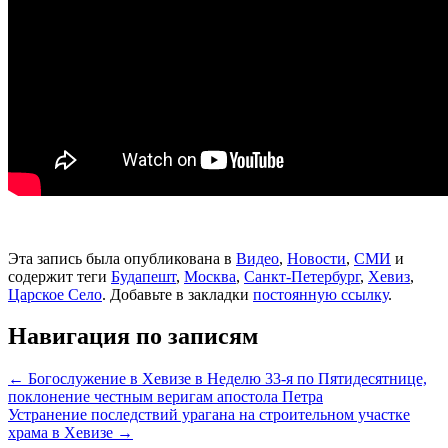
Эта запись была опубликована в
Видео
,
Новости
,
СМИ
и
содержит теги
Будапешт
,
Москва
,
Санкт-Петербург
,
Хевиз
,
Царское Село
. Добавьте в закладки
постоянную ссылку
.
Навигация по записям
←
Богослужение в Хевизе в Неделю 33-я по Пятидесятнице,
поклонение честным веригам апостола Петра
Устранение последствий урагана на строительном участке
храма в Хевизе
→