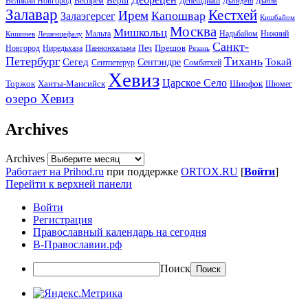
Вёрш
Великий Новгород
Веспрем
Денешдиаш
Дьондёш
Дьюла
Залавар
Кестхей
Ирем
Капошвар
Залаэгерсег
Кишбайом
Москва
Мишкольц
Надьбайом
Мальта
Нижний
Кишинев
Лешенцефалу
Санкт-
Прешов
Паннонхальма
Новгород
Ниредьхаза
Печ
Рязань
Петербург
Тихань
Токай
Сегед
Сентэндре
Сомбатхей
Сентпетерур
Хевиз
Царское Село
Торжок
Ханты-Мансийск
Шиофок
Шюмег
озеро Хевиз
Archives
Archives
Работает на Prihod.ru
при поддержке
ORTOX.RU
[
Войти
]
Перейти к верхней панели
Войти
Регистрация
Православный календарь на сегодня
В-Православии.рф
Поиск