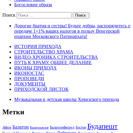
Богословие образа
Поиск
Дорогие братия и сестры! Будьте добры, распорядитесь о
передаче 1+1% ваших налогов в пользу Венгерской
епархии Московского Патриархата!
ИСТОРИЯ ПРИХОДА
СТРОИТЕЛЬСТВО ХРАМА
ВИДЕО-ХРОНИКА СТРОИТЕЛЬСТВА
ПУТЬ К ХРАМУ. ОБЩЕЕ ДЕЛАНИЕ
ИКОНЫ ПРИХОДА
ИКОНОСТАС
ПРОПОВЕДИ
ДОКУМЕНТЫ
ПРИХОДСКОЙ ЛИСТОК
Музыкальная и детская школы Хевизского прихода
Метки
Будапешт
Балатон
Афон
Балатонфюред
Бостон
Балатонлелле
Дебрецен