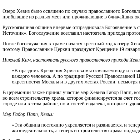
Озеро Хевиз было освящено по случаю православного Богоявл
прибывшие из разных мест или проживающие в ближайших окр
Русскоязычная община впервые отпраздновала Богоявление в 
Источник». Богослужение возглавил настоятель прихода прот
После богослужения в храме начался крестный ход к озеру Хев
поэтому Православные Церкви празднуют Крещение 19 января
Николай Ким, настоятель русского православного прихода Хеви
«В праздник Крещения Христова мы освящаем воду и в наши
каждого человека. А по традиции Русской Православной 
окрестностях Москвы и в других местах России, несмотря
В церемонии также принял участие мэр Хевиза Габор Папп, ко
во всем строительству храма, которое финансируется за счет 
городе или в этом районе, но и гостей издалека, которые с уд
Мэр Габор Папп, Хевиз:
«Эта община постоянно укрепляется и развивается, и теп
жизнедеятельность, а теперь и строительство храма подход