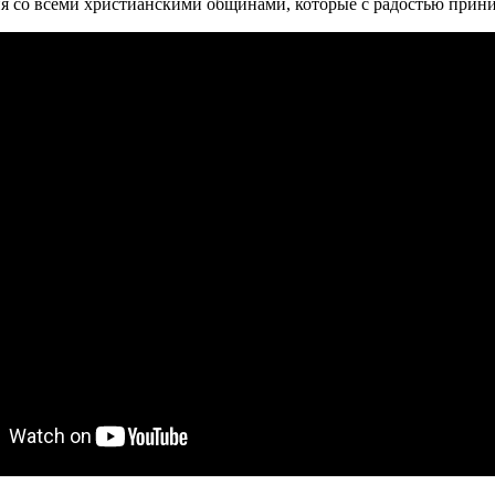
я со всеми христианскими общинами, которые с радостью приним