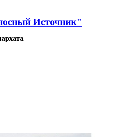
носный Источник"
иархата