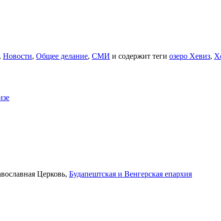
,
Новости
,
Общее делание
,
СМИ
и содержит теги
озеро Хевиз
,
Х
изе
авославная Церковь,
Будапештская и Венгерская епархия