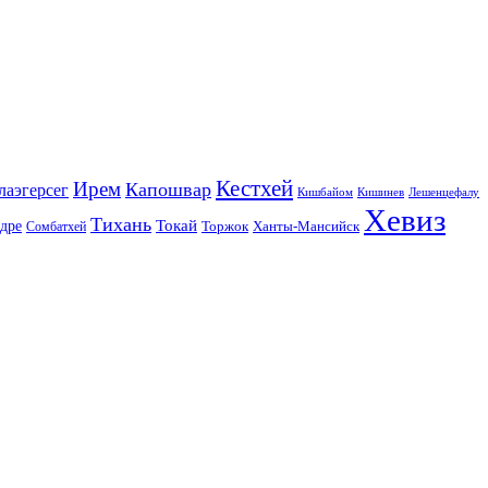
Кестхей
Ирем
Капошвар
лаэгерсег
Кишбайом
Кишинев
Лешенцефалу
Хевиз
Тихань
Токай
дре
Торжок
Ханты-Мансийск
Сомбатхей