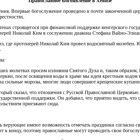
Православное Богоявление в Хевизе
ения. Впервые богослужение проведено в почти законченной це
естностях.
стенах строящегося при финансовой поддержке венгерского гос
оиерей Николай Ким в сослужении диакона Стефана Вайно-Элиа
из, где протоиерей Николай Ким провел водосвятный молебен. Ю
.
за:
х молитвах просим излияния Святого Духа и, таким образом, Его
Церкви, после освящения воды в храме мы идем крестным ходом
 на сильные морозы, многие люди совершают крещенские купани
торый сказал, что отношения с Русской Православной Церковью 
государственной поддержки. Он добавил, что приятно видеть, чт
овольствием приезжают сюда.
ерь верующие имеют возможность отмечать праздники согласно с
ит к концу, поэтому православные могут проводить свои богослу