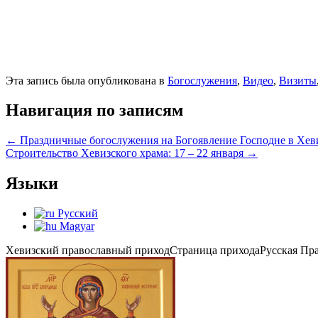
Эта запись была опубликована в
Богослужения
,
Видео
,
Визиты
Навигация по записям
←
Праздничные богослужения на Богоявление Господне в Хев
Строительство Хевизского храма: 17 – 22 января
→
Языки
Русский
Magyar
Хевизский православный приход
Страница прихода
Русская Пр