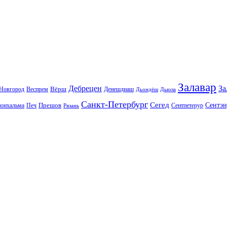
Залавар
Дебрецен
За
Вёрш
Новгород
Веспрем
Денешдиаш
Дьондёш
Дьюла
Санкт-Петербург
Сегед
Сентэн
Прешов
онхальма
Печ
Сентпетерур
Рязань