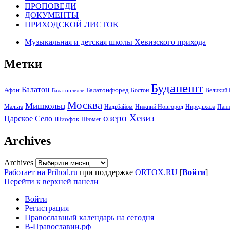
ПРОПОВЕДИ
ДОКУМЕНТЫ
ПРИХОДСКОЙ ЛИСТОК
Музыкальная и детская школы Хевизского прихода
Метки
Будапешт
Балатон
Афон
Балатонфюред
Великий 
Бостон
Балатонлелле
Москва
Мишкольц
Надьбайом
Панн
Мальта
Нижний Новгород
Ниредьхаза
озеро Хевиз
Царское Село
Шиофок
Шюмег
Archives
Archives
Работает на Prihod.ru
при поддержке
ORTOX.RU
[
Войти
]
Перейти к верхней панели
Войти
Регистрация
Православный календарь на сегодня
В-Православии.рф