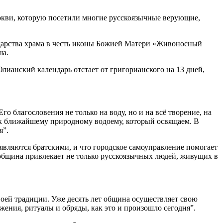
ркви, которую посетили многие русскоязычные верующие,
ударства храма в честь иконы Божией Матери «Живоносный
ша.
лианский календарь отстает от григорианского на 13 дней,
 благословения не только на воду, но и на всё творение, на
 к ближайшему природному водоему, который освящаем. В
я”.
являются братскими, и что городское самоуправление помогает
о община привлекает не только русскоязычных людей, живущих в
воей традиции. Уже десять лет община осуществляет свою
жения, ритуалы и обряды, как это и произошло сегодня”.