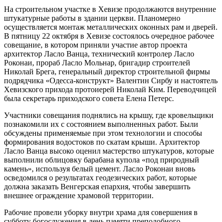
На строительном участке в Хевизе продолжаются внутренние
штукатурные работы в здании церкви. Планомерно
осуществляется монтаж металлических оконных рам и дверей.
В пятницу 22 октября в Хевизе состоялось очередное рабочее
совещание, в котором приняли участие автор проекта
архитектор Ласло Ванца, технический контролер Ласло
Роконаи, прораб Ласло Мольнар, бригадир строителей
Николай Брега, генеральный директор строительной фирмы
подрядчика «Одесса-конструкт» Валентин Сирбу и настоятель
Хевизского прихода протоиерей Николай Ким. Переводчицей
была секретарь приходского совета Елена Петерс.
Участники совещания поднялись на крышу, где кровельщики
познакомили их с состоянием выполненных работ. Были
обсуждены применяемые при этом технологии и способы
формирования водостоков по скатам крыши. Архитектор
Ласло Ванца высоко оценил мастерство штукатуров, которые
выполнили облицовку барабана купола «под природный
камень», используя белый цемент. Ласло Роконаи вновь
осведомился о результатах геодезических работ, которые
должна заказать Венгерская епархия, чтобы завершить
внешнее ограждение храмовой территории.
Рабочие провели уборку внутри храма для совершения в
субботу богослужения в день памяти преподобного