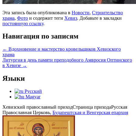
Эта запись была опубликована в
Новости
,
Строительство
храма
,
Фото
и содержит теги
Хевиз
. Добавьте в закладки
постоянную ссылку
.
Навигация по записям
←
Вдохновение и мастерство кровельщиков Хевизского
храма
Литургия в день памяти преподобного Амвросия Оптинского
в Хевизе
→
Языки
Русский
Magyar
Хевизский православный приход
Страница прихода
Русская
Православная Церковь,
Будапештская и Венгерская епархия