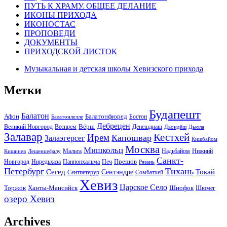
ПУТЬ К ХРАМУ. ОБЩЕЕ ДЕЛАНИЕ
ИКОНЫ ПРИХОДА
ИКОНОСТАС
ПРОПОВЕДИ
ДОКУМЕНТЫ
ПРИХОДСКОЙ ЛИСТОК
Музыкальная и детская школы Хевизского прихода
Метки
Будапешт
Балатон
Афон
Балатонфюред
Бостон
Балатонлелле
Дебрецен
Вёрш
Великий Новгород
Веспрем
Денешдиаш
Дьондёш
Дьюла
Залавар
Кестхей
Ирем
Капошвар
Залаэгерсег
Кишбайом
Москва
Мишкольц
Надьбайом
Мальта
Нижний
Кишинев
Лешенцефалу
Санкт-
Прешов
Паннонхальма
Новгород
Ниредьхаза
Печ
Рязань
Петербург
Тихань
Токай
Сегед
Сентэндре
Сомбатхей
Сентпетерур
Хевиз
Царское Село
Торжок
Ханты-Мансийск
Шиофок
Шюмег
озеро Хевиз
Archives