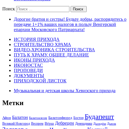
Поиск
Дорогие братия и сестры! Будьте добры, распорядитесь о
передаче 1+1% ваших налогов в пользу Венгерской
епархии Московского Патриархата!
ИСТОРИЯ ПРИХОДА
СТРОИТЕЛЬСТВО ХРАМА
ВИДЕО-ХРОНИКА СТРОИТЕЛЬСТВА
ПУТЬ К ХРАМУ. ОБЩЕЕ ДЕЛАНИЕ
ИКОНЫ ПРИХОДА
ИКОНОСТАС
ПРОПОВЕДИ
ДОКУМЕНТЫ
ПРИХОДСКОЙ ЛИСТОК
Музыкальная и детская школы Хевизского прихода
Метки
Будапешт
Балатон
Афон
Балатонфюред
Бостон
Балатонлелле
Дебрецен
Вёрш
Великий Новгород
Веспрем
Денешдиаш
Дьондёш
Дьюла