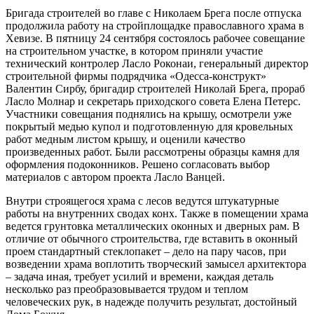
Бригада строителей во главе с Николаем Брега после отпуска
продолжила работу на стройплощадке православного храма в
Хевизе. В пятницу 24 сентября состоялось рабочее совещание
на строительном участке, в котором приняли участие
технический контролер Ласло Роконаи, генеральный директор
строительной фирмы подрядчика «Одесса-конструкт»
Валентин Сирбу, бригадир строителей Николай Брега, прораб
Ласло Молнар и секретарь приходского совета Елена Петерс.
Участники совещания поднялись на крышу, осмотрели уже
покрытый медью купол и подготовленную для кровельных
работ медным листом крышу, и оценили качество
произведенных работ. Были рассмотрены образцы камня для
оформления подоконников. Решено согласовать выбор
материалов с автором проекта Ласло Ванцей.
Внутри строящегося храма с лесов ведутся штукатурные
работы на внутренних сводах конх. Также в помещении храма
ведется грунтовка металлических оконных и дверных рам. В
отличие от обычного строительства, где вставить в оконный
проем стандартный стеклопакет – дело на пару часов, при
возведении храма воплотить творческий замысел архитектора
– задача иная, требует усилий и времени, каждая деталь
несколько раз преобразовывается трудом и теплом
человеческих рук, в надежде получить результат, достойный