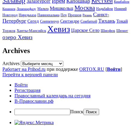
Залавар
Кестхей
Ирем
Капошвар
Залаэгерсег
Кишбайом
Москва
Мишкольц
Надьбайом
Мальта
Нижний
Кишинев
Лешенцефалу
Санкт-
Прешов
Паннонхальма
Новгород
Ниредьхаза
Печ
Рязань
Петербург
Тихань
Токай
Сегед
Сентэндре
Сомбатхей
Сентпетерур
Хевиз
Царское Село
Торжок
Ханты-Мансийск
Шиофок
Шюмег
озеро Хевиз
Archives
Archives
Работает на Prihod.ru
при поддержке
ORTOX.RU
[
Войти
]
Перейти к верхней панели
Войти
Регистрация
Православный календарь на сегодня
В-Православии.рф
Поиск