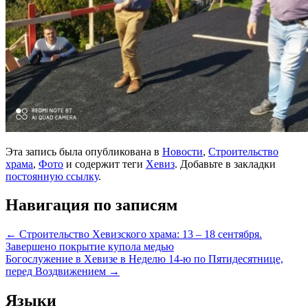
Эта запись была опубликована в
Новости
,
Строительство
храма
,
Фото
и содержит теги
Хевиз
. Добавьте в закладки
постоянную ссылку
.
Навигация по записям
←
Строительство Хевизского храма: 13 – 18 сентября.
Завершено покрытие купола медью
Богослужение в Хевизе в Неделю 14-ю по Пятидесятнице,
перед Воздвижением
→
Языки