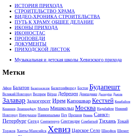
ИСТОРИЯ ПРИХОДА
СТРОИТЕЛЬСТВО ХРАМА
ВИДЕО-ХРОНИКА СТРОИТЕЛЬСТВА
ПУТЬ К ХРАМУ. ОБЩЕЕ ДЕЛАНИЕ
ИКОНЫ ПРИХОДА
ИКОНОСТАС
ПРОПОВЕДИ
ДОКУМЕНТЫ
ПРИХОДСКОЙ ЛИСТОК
Музыкальная и детская школы Хевизского прихода
Метки
Будапешт
Балатон
Афон
Балатонфюред
Бостон
Балатонлелле
Дебрецен
Вёрш
Великий Новгород
Веспрем
Денешдиаш
Дьондёш
Дьюла
Залавар
Кестхей
Ирем
Капошвар
Залаэгерсег
Кишбайом
Москва
Мишкольц
Надьбайом
Мальта
Нижний
Кишинев
Лешенцефалу
Санкт-
Прешов
Паннонхальма
Новгород
Ниредьхаза
Печ
Рязань
Петербург
Тихань
Токай
Сегед
Сентэндре
Сомбатхей
Сентпетерур
Хевиз
Царское Село
Торжок
Ханты-Мансийск
Шиофок
Шюмег