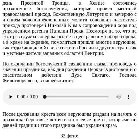
день Пресвятой Троицы, в Хевизе состоялись
праздничные богослужения, которые провел местный
православный приход. Божественную Литургию и вечерню с
чтением коленопреклоненных молитв совершил настоятель
прихода протоиерей Николай Ким в сопровождении хора под
управлением регента Наталии Прокк. Несмотря на то, что на
этот раз служба совершалась не в центральном соборе города,
а в храме на окраине, помолиться пришли многие верующие,
как отдыхающие в Хевизе гости из России и других стран, так
и местные жители западных областей Венгрии.
По окончании богослужений священник сказал проповедь о
значении праздника, как дня рождения Церкви Христовой и о
спасительном действии Духа Святаго, Господа
Животворящего, в нашей жизни:
После целования креста всем верующим раздали на память о
празднике березовые веточки и полевые цветы, которыми по
давней традиции этого праздника был украшен храм.
33 фото: