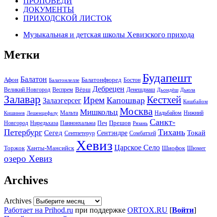
ПРОПОВЕДИ
ДОКУМЕНТЫ
ПРИХОДСКОЙ ЛИСТОК
Музыкальная и детская школы Хевизского прихода
Метки
Будапешт
Балатон
Афон
Балатонфюред
Бостон
Балатонлелле
Дебрецен
Вёрш
Великий Новгород
Веспрем
Денешдиаш
Дьондёш
Дьюла
Залавар
Кестхей
Ирем
Капошвар
Залаэгерсег
Кишбайом
Москва
Мишкольц
Надьбайом
Мальта
Нижний
Кишинев
Лешенцефалу
Санкт-
Прешов
Паннонхальма
Новгород
Ниредьхаза
Печ
Рязань
Петербург
Тихань
Токай
Сегед
Сентэндре
Сомбатхей
Сентпетерур
Хевиз
Царское Село
Торжок
Ханты-Мансийск
Шиофок
Шюмег
озеро Хевиз
Archives
Archives
Работает на Prihod.ru
при поддержке
ORTOX.RU
[
Войти
]