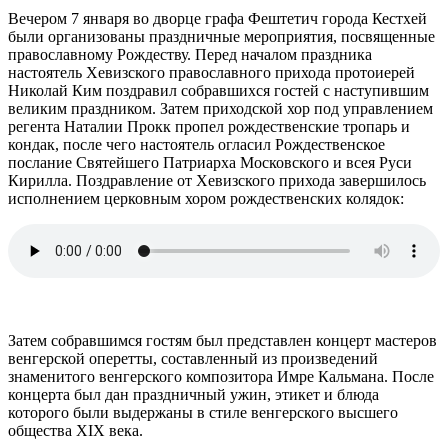
Вечером 7 января во дворце графа Фештетич города Кестхей
были организованы праздничные мероприятия, посвященные
православному Рождеству. Перед началом праздника
настоятель Хевизского православного прихода протоиерей
Николай Ким поздравил собравшихся гостей с наступившим
великим праздником. Затем приходской хор под управлением
регента Наталии Прокк пропел рождественские тропарь и
кондак, после чего настоятель огласил Рождественское
послание Святейшего Патриарха Московского и всея Руси
Кирилла.
Поздравление от Хевизского прихода завершилось
исполнением церковным хором рождественских колядок:
Затем собравшимся гостям был представлен концерт мастеров
венгерской оперетты, составленный из произведений
знаменитого венгерского композитора Имре Кальмана. После
концерта был дан праздничный ужин, этикет и блюда
которого были выдержаны в стиле венгерского высшего
общества XIX века.