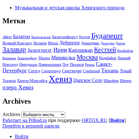
Музыкальная и детская школы Хевизского прихода
Метки
Будапешт
Балатон
Афон
Балатонфюред
Бостон
Балатонлелле
Дебрецен
Вёрш
Великий Новгород
Веспрем
Денешдиаш
Дьондёш
Дьюла
Залавар
Кестхей
Ирем
Капошвар
Залаэгерсег
Кишбайом
Москва
Мишкольц
Надьбайом
Мальта
Нижний
Кишинев
Лешенцефалу
Санкт-
Прешов
Паннонхальма
Новгород
Ниредьхаза
Печ
Рязань
Петербург
Тихань
Токай
Сегед
Сентэндре
Сомбатхей
Сентпетерур
Хевиз
Царское Село
Торжок
Ханты-Мансийск
Шиофок
Шюмег
озеро Хевиз
Archives
Archives
Работает на Prihod.ru
при поддержке
ORTOX.RU
[
Войти
]
Перейти к верхней панели
Войти