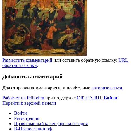
Разместить комментарий
или оставить обратную ссылку:
URL
обратной ссылки
.
Добавить комментарий
Для отправки комментария вам необходимо
авторизоваться
.
Работает на Prihod.ru
при поддержке
ORTOX.RU
[
Войти
]
Перейти к верхней панели
Войти
Регистрация
Православный календарь на сегодня
В-Православии.рф