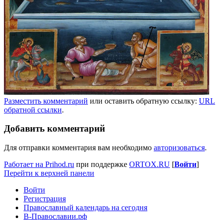
Разместить комментарий
или оставить обратную ссылку:
URL
обратной ссылки
.
Добавить комментарий
Для отправки комментария вам необходимо
авторизоваться
.
Работает на Prihod.ru
при поддержке
ORTOX.RU
[
Войти
]
Перейти к верхней панели
Войти
Регистрация
Православный календарь на сегодня
В-Православии.рф