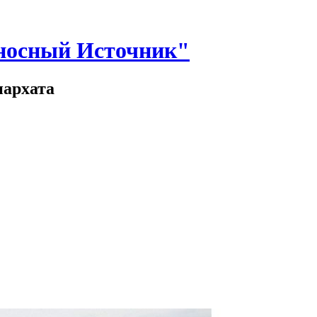
носный Источник"
иархата