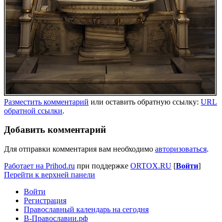
Разместить комментарий
или оставить обратную ссылку:
URL
обратной ссылки
.
Добавить комментарий
Для отправки комментария вам необходимо
авторизоваться
.
Работает на Prihod.ru
при поддержке
ORTOX.RU
[
Войти
]
Перейти к верхней панели
Войти
Регистрация
Православный календарь на сегодня
В-Православии.рф