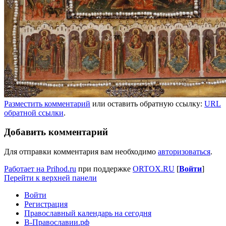
Разместить комментарий
или оставить обратную ссылку:
URL
обратной ссылки
.
Добавить комментарий
Для отправки комментария вам необходимо
авторизоваться
.
Работает на Prihod.ru
при поддержке
ORTOX.RU
[
Войти
]
Перейти к верхней панели
Войти
Регистрация
Православный календарь на сегодня
В-Православии.рф