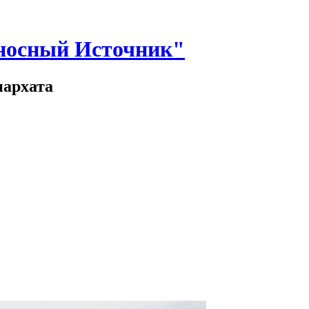
носный Источник"
иархата