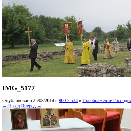
IMG_5177
Опубликовано
25/08/2014
в
800 × 534
в
Преображение Господне
← Назад
Вперед →