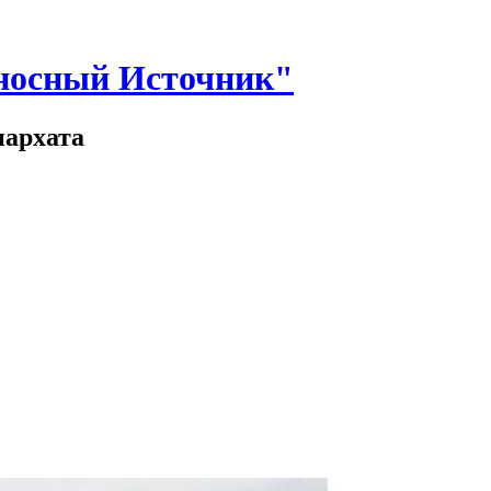
носный Источник"
иархата