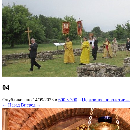
04
Опубликовано
14/09/2023
в
600 × 390
в
Церковное новолетие – 
← Назад
Вперед →